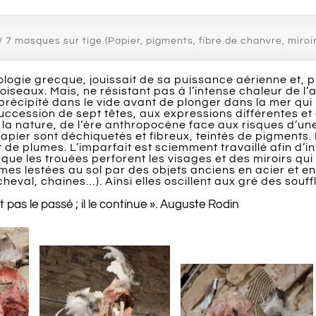
7 masques sur tige (Papier, pigments, fibre de chanvre, miroir
logie grecque, jouissait de sa puissance aérienne et, p
 oiseaux. Mais, ne résistant pas à l’intense chaleur de l’a
 précipité dans le vide avant de plonger dans la mer qui
uccession de sept têtes, aux expressions différentes et 
 la nature, de l’ère anthropocène face aux risques d’u
apier sont déchiquetés et fibreux, teintés de pigments. 
 de plumes. L’imparfait est sciemment travaillé afin d’in
que les trouées perforent les visages et des miroirs qui 
es lestées au sol par des objets anciens en acier et en m
 cheval, chaines…). Ainsi elles oscillent aux gré des souff
t pas le passé ; il le continue ». Auguste Rodin