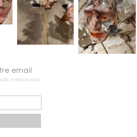
tre email
té, merci à vous